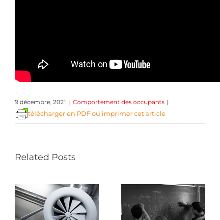
9 décembre, 2021
|
Comportement des occupants
|
télécharger en PDF ou imprimer cet article
Related Posts