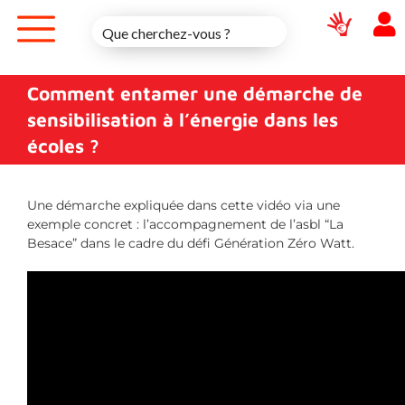
Skip
to
content
Comment entamer une démarche de
sensibilisation à l’énergie dans les
écoles ?
Une démarche expliquée dans cette vidéo via une
exemple concret : l’accompagnement de l’asbl “La
Besace” dans le cadre du défi Génération Zéro Watt.