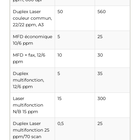
Duplex Laser
50
560
couleur commun,
22/22 ppm, A3
MFD économique
5
25
10/6 ppm
MFD + fax, 12/6
10
30
ppm
Duplex
5
35
multifonction,
12/6 ppm
Laser
15
300
multifonction
N/B 15 ppm
Duplex Laser
0,5
25
multifonction 25
ppm/70 scan