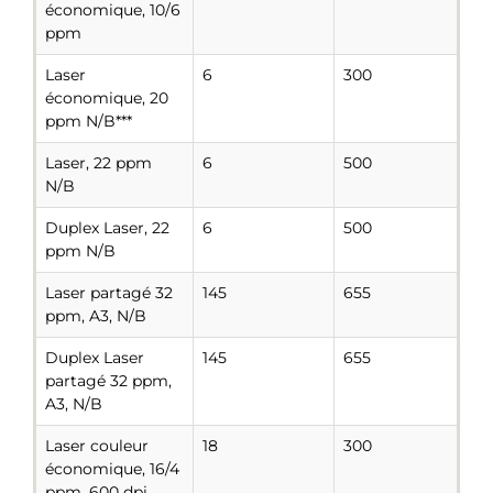
économique, 10/6
ppm
Laser
6
300
économique, 20
ppm N/B***
Laser, 22 ppm
6
500
N/B
Duplex Laser, 22
6
500
ppm N/B
Laser partagé 32
145
655
ppm, A3, N/B
Duplex Laser
145
655
partagé 32 ppm,
A3, N/B
Laser couleur
18
300
économique, 16/4
ppm, 600 dpi