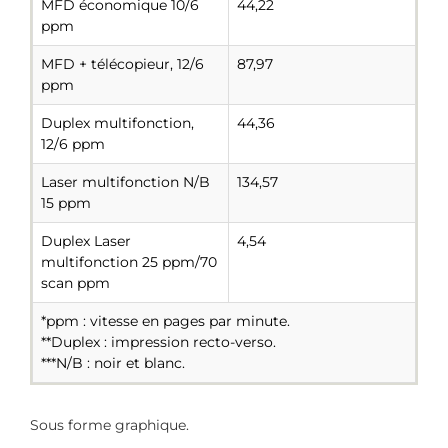
MFD économique 10/6
44,22
ppm
MFD + télécopieur, 12/6
87,97
ppm
Duplex multifonction,
44,36
12/6 ppm
Laser multifonction N/B
134,57
15 ppm
Duplex Laser
4,54
multifonction 25 ppm/70
scan ppm
*ppm : vitesse en pages par minute.
**Duplex : impression recto-verso.
***N/B : noir et blanc.
Sous forme graphique.