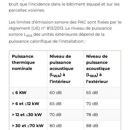
bruit que l’incidence dans le bâtiment équipé et sur les
parcelles voisines.
Les limites d’émission sonore des PAC sont fixées par le
règlement (UE) n° 813/2013. Le niveau de puissance
sonore L
des unités extérieures dépend de la
WA
puissance calorifique de l’installation :
Puissance
Niveau de
Niveau de
thermique
puissance
puissance
nominale
acoustique
acoustique
(L
) à
(L
) à
WA
WA
l’intérieur
l’extérieur
≤ 6 KW
60 dB
65 dB
> 6 et ≤12 kW
65 dB
70 dB
> 12 et ≤30 kW
70 dB
78 dB
> 30 et ≤70 kW
80 dB
88 dB