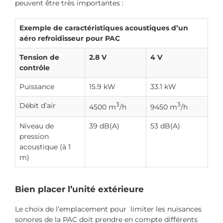
peuvent être très importantes :
Exemple de caractéristiques acoustiques d’un
aéro refroidisseur pour PAC
Tension de
2.8 V
4 V
contrôle
Puissance
15.9 kW
33.1 kW
Débit d’air
3
3
4500 m
/h
9450 m
/h
Niveau de
39 dB(A)
53 dB(A)
pression
acoustique (à 1
m)
Bien placer l’unité extérieure
Le choix de l’emplacement pour limiter les nuisances
sonores de la PAC doit prendre en compte différents