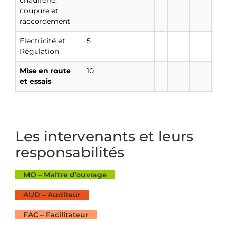
coupure et
raccordement
Electricité et
5
Régulation
Mise en route
10
et essais
Les intervenants et leurs
responsabilités
MO – Maître d’ouvrage
AUD – Auditeur
FAC – Facilitateur