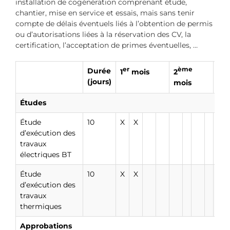
installation de cogénération comprenant étude,
chantier, mise en service et essais, mais sans tenir
compte de délais éventuels liés à l’obtention de permis
ou d’autorisations liées à la réservation des CV, la
certification, l’acceptation de primes éventuelles, …
Durée
er
ème
è
1
mois
2
3
(jours)
mois
mo
Études
Étude
10
X
X
d’exécution des
travaux
électriques BT
Étude
10
X
X
d’exécution des
travaux
thermiques
Approbations