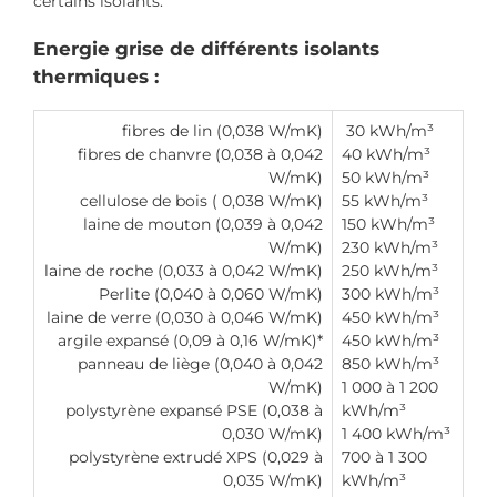
certains isolants.
Energie grise de différents isolants
thermiques :
fibres de lin (0,038 W/mK)
30 kWh/m³
fibres de chanvre (0,038 à 0,042
40 kWh/m³
W/mK)
50 kWh/m³
cellulose de bois ( 0,038 W/mK)
55 kWh/m³
laine de mouton (0,039 à 0,042
150 kWh/m³
W/mK)
230 kWh/m³
laine de roche (0,033 à 0,042 W/mK)
250 kWh/m³
Perlite (0,040 à 0,060 W/mK)
300 kWh/m³
laine de verre (0,030 à 0,046 W/mK)
450 kWh/m³
argile expansé (0,09 à 0,16 W/mK)*
450 kWh/m³
panneau de liège (0,040 à 0,042
850 kWh/m³
W/mK)
1 000 à 1 200
polystyrène expansé PSE (0,038 à
kWh/m³
0,030 W/mK)
1 400 kWh/m³
polystyrène extrudé XPS (0,029 à
700 à 1 300
0,035 W/mK)
kWh/m³