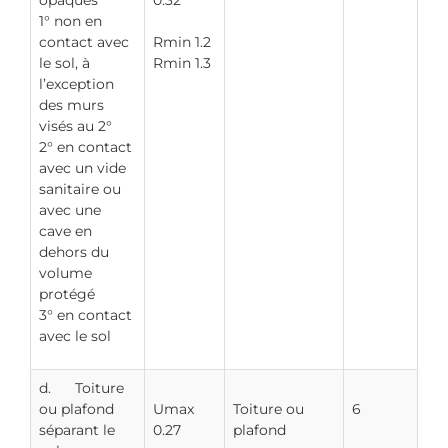
opaques
0.32
1° non en
contact avec
Rmin 1.2
le sol, à
Rmin 1.3
l’exception
des murs
visés au 2°
2° en contact
avec un vide
sanitaire ou
avec une
cave en
dehors du
volume
protégé
3° en contact
avec le sol
d. Toiture
ou plafond
Umax
Toiture ou
6
séparant le
0.27
plafond