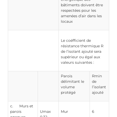
bâtiments doivent être
respectées pour les
amenées d’air dans les
locaux
Le coéfficient de
résistance thermique R
de l’isolant ajouté sera
supérieur ou égal aux
valeurs suivantes :
Parois
Rmin
délimitant le
de
volume
l’isolant
protégé
ajouté
c. Murs et
parois
Umax
Mur
6