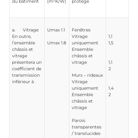
du bâtiment
(m²K/W)
protégé
a. Vitrage
Umax 1.1
Fenêtres
En outre,
Vitrage
1,1
l’ensemble
Umax 1.8
uniquement
1,5
châssis et
Ensemble
vitrage
châssis et
présentera un
vitrage
1,1
coéfficient de
2
transmission
Murs – rideaux
inférieur à
Vitrage
uniquement
1,4
Ensemble
2
châssis et
vitrage
Parois
transparentes
/ translucides