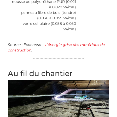
mousse de polyuréthane PUR (0,021
à 0,028 W/mK)
panneau fibre de bois (tendre)
(0,036 à 0,055 W/mK)
verre cellulaire (0,038 à 0,050
W/mK)
Source : Ecoconso –
L’énergie grise des matériaux de
construction
.
Au fil du chantier