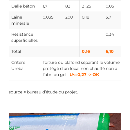
Dalle béton
1,7
82
21,25
0,05
Laine
0,035
200
0,18
5,71
minérale
Résistance
0,34
superficielles
Total
0,16
6,10
Critère
Toiture ou plafond séparant le volume
Ureba
protégé d’un local non chauffé non à
l’abri du gel :
U<=0,27 -> OK
source = bureau d’étude du projet.