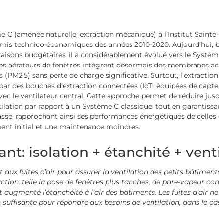
me C (amenée naturelle, extraction mécanique) à l’Institut Sainte-
mis technico-économiques des années 2010-2020. Aujourd’hui, b
raisons budgétaires, il a considérablement évolué vers le
Système
Les aérateurs de fenêtres intègrent désormais des
membranes aco
es (PM2.5) sans perte de charge significative. Surtout, l’extraction 
par des
bouches d’extraction connectées (IoT)
équipées de capte
ec le ventilateur central. Cette approche permet de réduire jusq
tilation par rapport à un Système C classique, tout en garantissan
sse, rapprochant ainsi ses performances énergétiques de celles 
ent initial et une maintenance moindres.
ant: isolation + étanchité + vent
ait aux fuites d’air pour assurer la ventilation des petits bâtimen
ion, telle la pose de fenêtres plus tanches, de pare-vapeur cont
t augmenté l’étanchéité à l’air des bâtiments. Les fuites d’air n
n suffisante pour répondre aux besoins de ventilation, dans le c