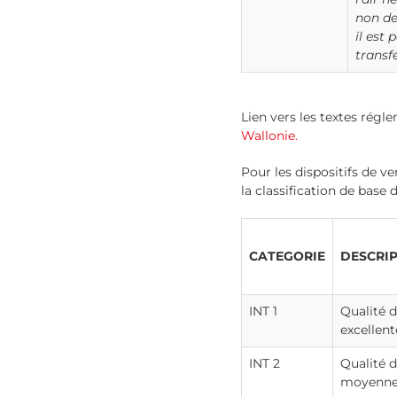
non de
il est
transf
Lien vers les textes régl
Wallonie.
Pour les dispositifs de v
la classification de base d
CATEGORIE
DESCRI
INT 1
Qualité d
excellent
INT 2
Qualité d
moyenn