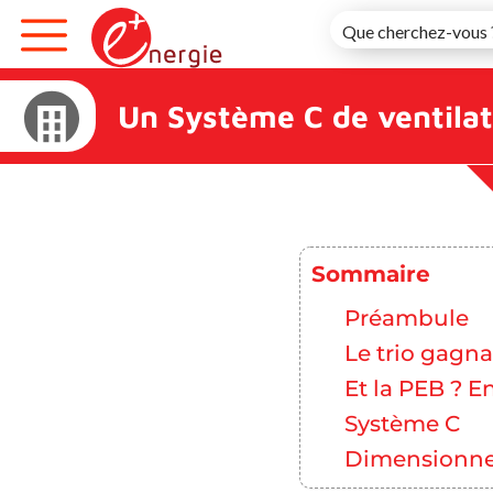
Skip
to
content
Un Système C de ventilati
Sommaire
Préambule
Le trio gagna
Et la PEB ? 
Système C
Dimensionn