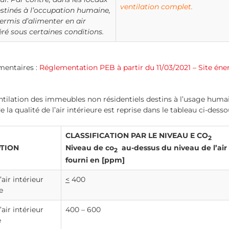
ventilation complet.
stinés à l’occupation humaine,
 permis d’alimenter en air
éré sous certaines conditions.
ementaires :
Réglementation PEB à partir du 11/03/2021 – Site éne
entilation des immeubles non résidentiels destins à l’usage humain
e la qualité de l’air intérieure est reprise dans le tableau ci-desso
CLASSIFICATION PAR LE NIVEAU E CO
2
Niveau de co
au-dessus du niveau de l’air
PTION
2
fourni en [ppm]
’air intérieur
<
400
e
’air intérieur
400 – 600
e