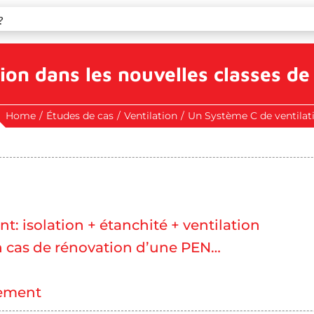
on dans les nouvelles classes de 
Home
/
Études de cas
/
Ventilation
/
Un Système C de ventilati
nt: isolation + étanchité + ventilation
En cas de rénovation d’une PEN…
ement