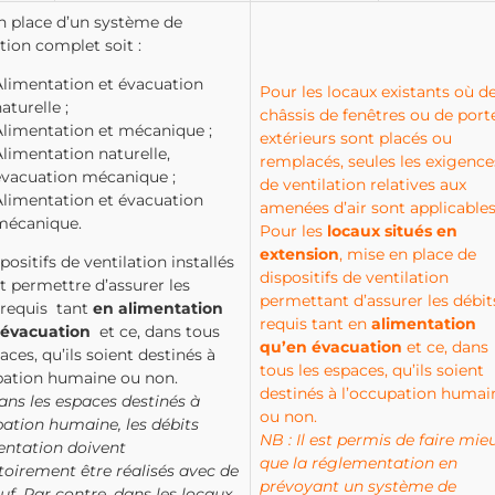
n place d’un système de
ation complet soit :
Alimentation et évacuation
Pour les locaux existants où d
aturelle ;
châssis de fenêtres ou de port
Alimentation et mécanique ;
extérieurs sont placés ou
limentation naturelle,
remplacés, seules les exigence
évacuation mécanique ;
de ventilation relatives aux
Alimentation et évacuation
amenées d’air sont applicables
mécanique.
Pour les
locaux situés en
extension
, mise en place de
positifs de ventilation installés
dispositifs de ventilation
t permettre d’assurer les
permettant d’assurer les débit
 requis tant
en alimentation
requis tant en
alimentation
 évacuation
et ce, dans tous
qu’en évacuation
et ce, dans
aces, qu’ils soient destinés à
tous les espaces, qu’ils soient
pation humaine ou non.
destinés à l’occupation humai
ans les espaces destinés à
ou non.
pation humaine, les débits
NB : Il est permis de faire mie
entation doivent
que la réglementation en
toirement être réalisés avec de
prévoyant un système de
euf. Par contre, dans les locaux