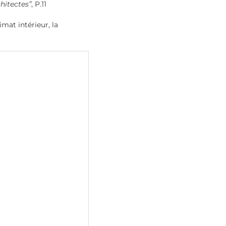
chitectes”
, P.11
mat intérieur, la