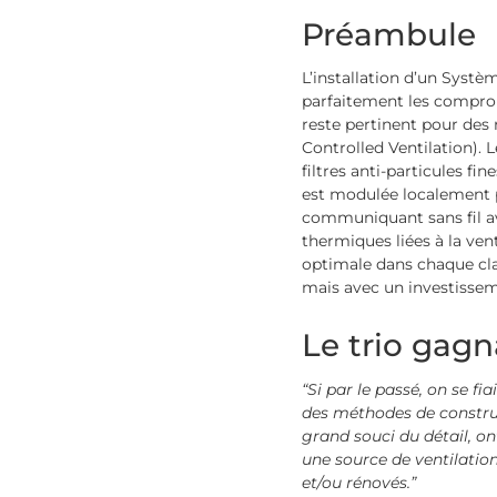
Préambule
L’installation d’un Systè
parfaitement les compro
reste pertinent pour des 
Controlled Ventilation)
. 
filtres anti-particules fin
est modulée localement 
communiquant sans fil av
thermiques liées à la ven
optimale dans chaque cla
mais avec un investissem
Le trio gagn
“Si par le passé, on se fi
des méthodes de construct
grand souci du détail, on
une source de ventilatio
et/ou rénovés.”