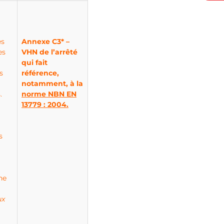
es
Annexe C3* –
es
VHN de l’arrêté
qui fait
s
référence,
notamment, à la
.
norme NBN EN
13779 : 2004.
s
ne
ux