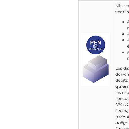
Mise e
ventil
n
A
Les dis
doiven
débits
qu’en
les esp
l’occu
NB : D
l’occu
d’alim
obliga
l’air n