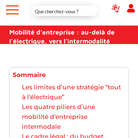
Skip
to
content
Mobilité d’entreprise : au-delà de
l’électrique, vers l’intermodalité
Sommaire
Les limites d’une stratégie “tout
à l’électrique”
Les quatre piliers d’une
mobilité d’entreprise
intermodale
Le cadre légal : du budget