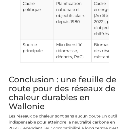
Cadre
Planification
Cadre
politique
nationale et
émergent
objectifs clairs
(Arrêté de
depuis 1980
2022), pas
d’objectifs
chiffrés
Source
Mix diversifié
Biomasse (85%
principale
(biomasse,
des réseaux
déchets, PAC)
existants)
Conclusion : une feuille de
route pour des réseaux de
chaleur durables en
Wallonie
Les réseaux de chaleur sont sans aucun doute un outil
indispensable pour atteindre la neutralité carbone en
2050. Cependant, leur compatibilité à long terme n’est