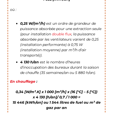
où :
0,25 W/(m³/h)
est un ordre de grandeur de
puissance absorbée pour une extraction seule
(pour installation
double flux
, la puissance
absorbée par les ventilateurs varient de 0,25
(installation performante) à 0,75 W
(installation moyenne) par m³/h d’air
transporté)).
4 130 h/an
est le nombre d’heures
d’inoccupation des bureaux durant la saison
de chauffe (35 semaines/an ou 5 880 h/an).
En chauffage
:
0,34 [W/m³.K] x 1 000 [m³/h] x (16 [°C] – 5 [°C])
x 4 130 [h/an]/ 0,7 / 1 000
=
15 446 [kWh/an] ou 1 544 litres de fuel ou m³ de
gaz par an