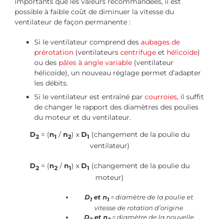
importants que les valeurs recommandées, il est
possible à faible coût de diminuer la vitesse du
ventilateur de façon permanente :
Si le ventilateur comprend des
aubages de
prérotation
(ventilateurs
centrifuge
et
hélicoïde
)
ou des
pâles à angle variable
(ventilateur
hélicoïde), un nouveau réglage permet d’adapter
les débits.
Si le ventilateur est entraîné par
courroies
, il suffit
de changer le rapport des diamètres des poulies
du moteur et du ventilateur.
D
= (
n
/
n
) x
D
(changement de la poulie du
2
1
2
1
ventilateur)
D
= (
n
/
n
) x
D
(changement de la poulie du
2
2
1
1
moteur)
D
et n
= diamètre de la poulie et
1
1
vitesse de rotation d’origine
D
et n
= diamètre de la nouvelle