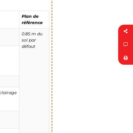
Plan de
référence
0.85 m du
sol par
défaut
éclairage