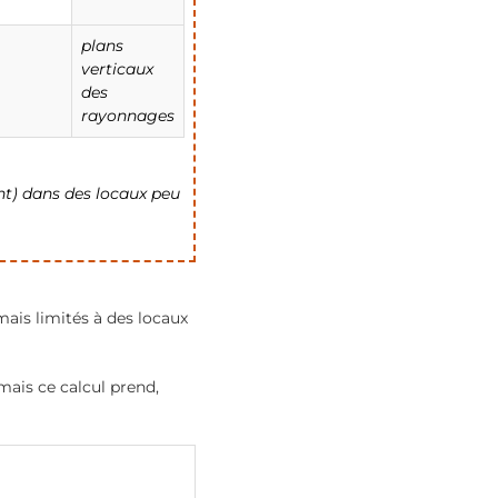
plans
verticaux
des
rayonnages
nt) dans des locaux peu
ais limités à des locaux
mais ce calcul prend,