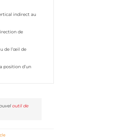
tical indirect au
irection de
u de l’œil de
la position d’un
nouvel
outil de
cle