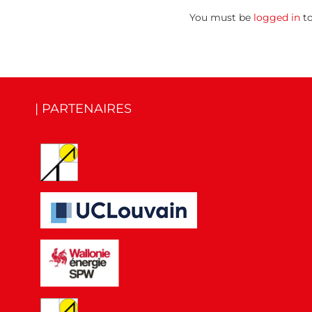
You must be
logged in
to
| PARTENAIRES