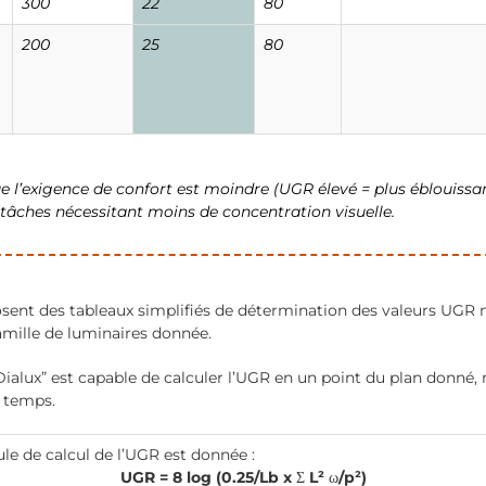
300
22
80
200
25
80
ue l’exigence de confort est moindre (UGR élevé = plus éblouissa
tâches nécessitant moins de concentration visuelle.
osent des tableaux simplifiés de détermination des valeurs UGR m
amille de luminaires donnée.
“Dialux” est capable de calculer l’UGR en un point du plan donné, 
 temps.
mule de calcul de l’UGR est donnée :
UGR = 8 log (0.25/Lb x
Σ
L²
ω
/p²)