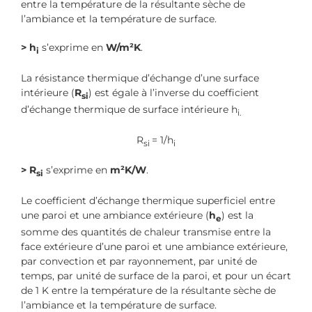
entre la température de la résultante sèche de
l’ambiance et la température de surface.
> h
s’exprime en
W/m²K
.
i
La résistance thermique d’échange d’une surface
intérieure (
R
) est égale à l’inverse du coefficient
si
d’échange thermique de surface intérieure h
i
.
R
= 1/h
si
i
> R
s’exprime en
m²K/W
.
si
Le coefficient d’échange thermique superficiel entre
une paroi et une ambiance extérieure (
h
) est la
e
somme des quantités de chaleur transmise entre la
face extérieure d’une paroi et une ambiance extérieure,
par convection et par rayonnement, par unité de
temps, par unité de surface de la paroi, et pour un écart
de 1 K entre la température de la résultante sèche de
l’ambiance et la température de surface.