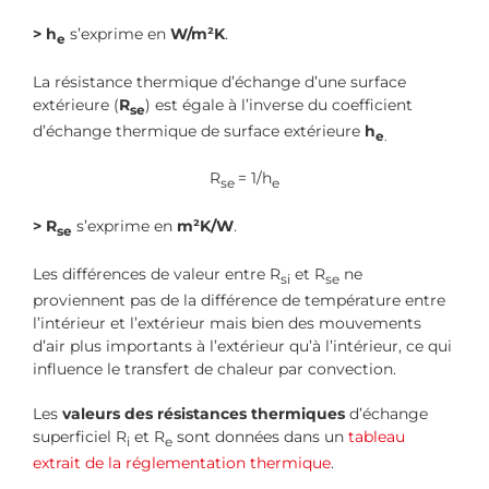
> h
s’exprime en
W/m²K
.
e
La résistance thermique d’échange d’une surface
extérieure (
R
) est égale à l’inverse du coefficient
se
d’échange thermique de surface extérieure
h
e
.
R
= 1/h
se
e
> R
s’exprime en
m²K/W
.
se
Les différences de valeur entre R
et R
ne
si
se
proviennent pas de la différence de température entre
l’intérieur et l’extérieur mais bien des mouvements
d’air plus importants à l’extérieur qu’à l’intérieur, ce qui
influence le transfert de chaleur par convection.
Les
valeurs des résistances thermiques
d’échange
superficiel R
et R
sont données dans un
tableau
i
e
extrait de la réglementation thermique
.